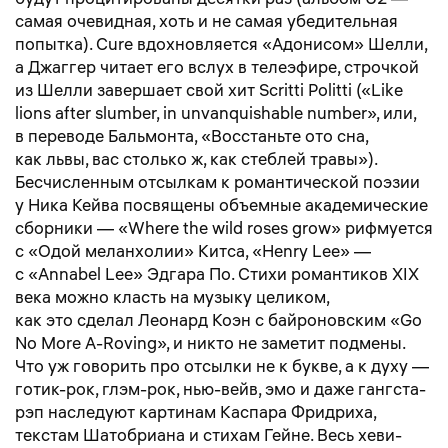
будут процитированы десятки раз (альбом U2 —
самая очевидная, хоть и не самая убедительная
попытка). Cure вдохновляется «Адонисом» Шелли,
а Джаггер читает его вслух в телеэфире, строчкой
из Шелли завершает свой хит Scritti Politti («Like
lions after slumber, in unvanquishable number», или,
в переводе Бальмонта, «Восстаньте ото сна,
как львы, вас столько ж, как стеблей травы»).
Бесчисленным отсылкам к романтической поэзии
у Ника Кейва посвящены объемные академические
сборники — «Where the wild roses grow» рифмуется
с «Одой меланхолии» Китса, «Henry Lee» —
с «Annabel Lee» Эдгара По. Стихи романтиков XIX
века можно класть на музыку целиком,
как это сделал Леонард Коэн с байроновским «Go
No More A-Roving», и никто не заметит подмены.
Что уж говорить про отсылки не к букве, а к духу —
готик-рок, глэм-рок, нью-вейв, эмо и даже гангста-
рэп наследуют картинам Каспара Фридриха,
текстам Шатобриана и стихам Гейне. Весь хеви-