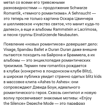
метал со всеми его тревожными
разновидностями — продолжение Schwarze
Romantik, «темного романтизма». А Sehnsucht —
это теперь не только картина Оскара Цвинчера
и шеллиевское «чувство святое, что манит куда-то
далеко», а еще и альбомы Rammstein и Lacrimosa,
и песня группы Einstürzende Neubauten.
Появление «новых романтиков» довершает дело:
Visage, Spandau Ballet и Duran Duran даже внешне
пытаются походить на Байрона и Браммела, а их
альбомы — это энциклопедия романтических
трюизмов. Термин new romantics рождается
в клубах (конкретно в лондонском клубе Blitz),
а широкая публика увидит странно одетых blitz kids
в массовке клипа «Ashes to Ashes»: они
сопровождают Дэвида Боуи, идеального
романтического героя. Сквозь синтипоп и новую
волну просвечивают знакомые мотивы: «Enjoy
the Silence» Depeche Mode — это парафраз