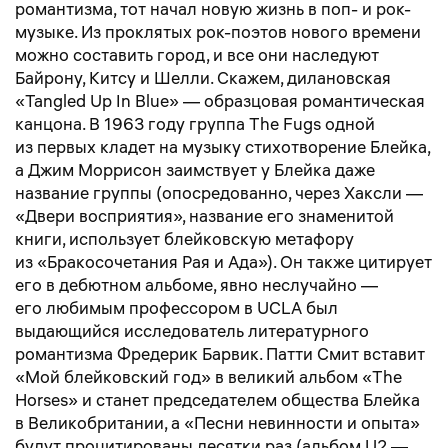
романтизма, тот начал новую жизнь в поп- и рок-
музыке. Из проклятых рок-поэтов нового времени
можно составить город, и все они наследуют
Байрону, Китсу и Шелли. Скажем, дилановская
«Tangled Up In Blue» — образцовая романтическая
канцона. В 1963 году группа The Fugs одной
из первых кладет на музыку стихотворение Блейка,
а Джим Моррисон заимствует у Блейка даже
название группы (опосредованно, через Хаксли —
«Двери восприятия», название его знаменитой
книги, использует блейковскую метафору
из «Бракосочетания Рая и Ада»). Он также цитирует
его в дебютном альбоме, явно неслучайно —
его любимым профессором в UCLA был
выдающийся исследователь литературного
романтизма Фредерик Барвик. Патти Смит вставит
«Мой блейковский год» в великий альбом «The
Horses» и станет председателем общества Блейка
в Великобритании, а «Песни невинности и опыта»