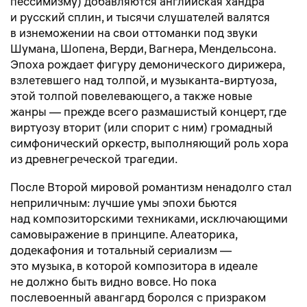
пессимизму) добавляются английская хандра
и русский сплин, и тысячи слушателей валятся
в изнеможении на свои оттоманки под звуки
Шумана, Шопена, Верди, Вагнера, Мендельсона.
Эпоха рождает фигуру демонического дирижера,
взлетевшего над толпой, и музыканта-виртуоза,
этой толпой повелевающего, а также новые
жанры — прежде всего размашистый концерт, где
виртуозу вторит (или спорит с ним) громадный
симфонический оркестр, выполняющий роль хора
из древнегреческой трагедии.
После Второй мировой романтизм ненадолго стал
неприличным: лучшие умы эпохи бьются
над композиторскими техниками, исключающими
самовыражение в принципе. Алеаторика,
додекафония и тотальный сериализм —
это музыка, в которой композитора в идеале
не должно быть видно вовсе. Но пока
послевоенный авангард боролся с призраком