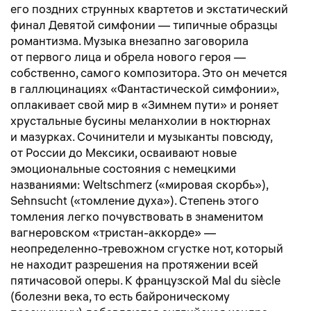
его поздних струнных квартетов и экстатический
финал Девятой симфонии — типичные образцы
романтизма. Музыка внезапно заговорила
от первого лица и обрела нового героя —
собственно, самого композитора. Это он мечется
в галлюцинациях «Фантастической симфонии»,
оплакивает свой мир в «Зимнем пути» и роняет
хрустальные бусины меланхолии в ноктюрнах
и мазурках. Сочинители и музыканты повсюду,
от России до Мексики, осваивают новые
эмоциональные состояния с немецкими
названиями: Weltschmerz («мировая скорбь»),
Sehnsucht («томление духа»). Степень этого
томления легко почувствовать в знаменитом
вагнеровском «тристан-аккорде» —
неопределенно-тревожном сгустке нот, который
не находит разрешения на протяжении всей
пятичасовой оперы. К французской Mal du siècle
(болезни века, то есть байроническому