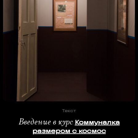
ПОЛЬЗОВАТЕЛЯМ
Правила использования сайта
Возврат билета
Договор-оферта
Личный кабинет
ТРЕТЬЯКОВСКАЯ ГАЛЕРЕЯ
ОБРАТНАЯ СВЯЗЬ
ПОДДЕРЖАТЬ ПРОЕКТ
Текст
Введение в курс
Ком­му­нал­ка
УЗНАЙТЕ НОВОЕ В СОЦСЕТЯХ
размером с космос